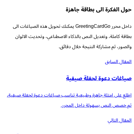
حول الفكرة الى بطاقة جاهزة
داخل محرر GreetingCardGo يمكنك تحويل هذه الصياغات الى
بطاقة كاملة، وتعديل النص بالذكاء الاصطناعي، وتحديث الالوان
والصور، ثم مشاركة النتيجة خلال دقائق.
المقال السابق
صياغات دعوة لحفلة صيفية
اطلع على امثلة جاهزة وطبيعية تناسب صياغات دعوة لحفلة صيفية،
ثم خصص النص بسهولة داخل المحرر.
المقال التالي