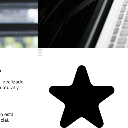
o
 localizado
natural y
on esta
cial.