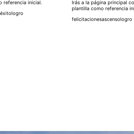
 referencia inicial.
Irás a la página principal c
plantilla como referencia ini
éxito
logro
felicitaciones
ascenso
logro