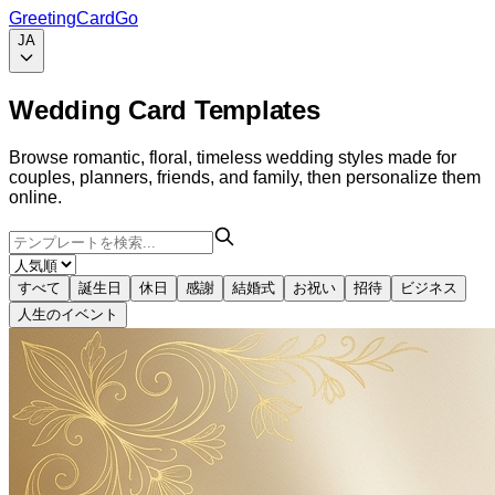
GreetingCardGo
JA
Wedding Card Templates
Browse romantic, floral, timeless wedding styles made for
couples, planners, friends, and family, then personalize them
online.
すべて
誕生日
休日
感謝
結婚式
お祝い
招待
ビジネス
人生のイベント