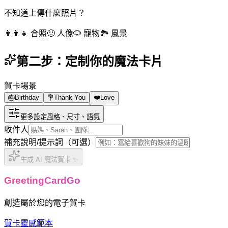
不知道上傳什麼照片？
👨‍👩‍👧
合照
🙂
人像
🐶
寵物
🏞️
風景
第二步：定制你的魔法卡片
賀卡場景
🎂
Birthday
💐
Thank You
❤️
Love
更多設定
風格、尺寸、語氣
收件人
補充說明/提示詞（可選）
生成 AI 魔法賀卡 ✨
GreetingCardGo
創造屬於您的電子賀卡
賀卡靈感
範本