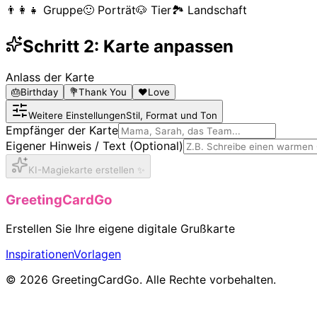
👨‍👩‍👧
Gruppe
🙂
Porträt
🐶
Tier
🏞️
Landschaft
Schritt 2: Karte anpassen
Anlass der Karte
🎂
Birthday
💐
Thank You
❤️
Love
Weitere Einstellungen
Stil, Format und Ton
Empfänger der Karte
Eigener Hinweis / Text (Optional)
KI-Magiekarte erstellen ✨
GreetingCardGo
Erstellen Sie Ihre eigene digitale Grußkarte
Inspirationen
Vorlagen
© 2026 GreetingCardGo. Alle Rechte vorbehalten.