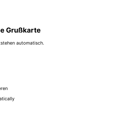
he Grußkarte
tstehen automatisch.
eren
tically