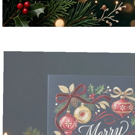
Feliz Natal
🎄
Card